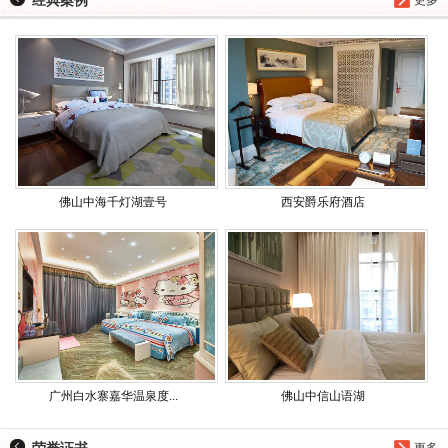
经典案例
更多
佛山中海千灯湖壹号
西安爵乐府酒店
广州白水寨嘉华温泉度...
佛山中信山语湖
荣誉证书
更多