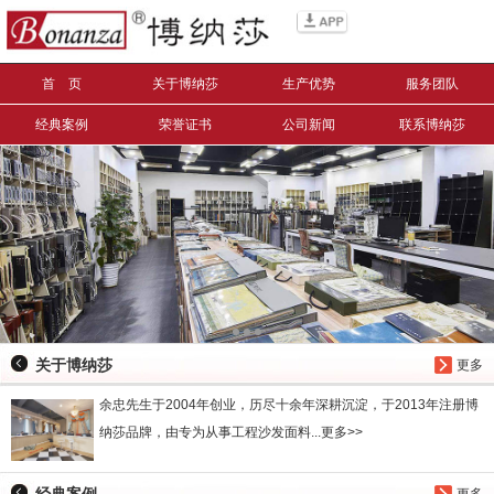
信息搜索
首 页
关于博纳莎
生产优势
服务团队
搜索
经典案例
荣誉证书
公司新闻
联系博纳莎
关于博纳莎
更多
余忠先生于2004年创业，历尽十余年深耕沉淀，于2013年注册博
纳莎品牌，由专为从事工程沙发面料...更多>>