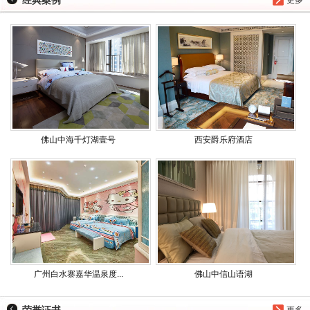
经典案例
更多
佛山中海千灯湖壹号
西安爵乐府酒店
广州白水寨嘉华温泉度...
佛山中信山语湖
荣誉证书
更多