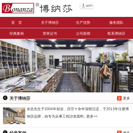
信息搜索
首 页
关于博纳莎
生产优势
服务团队
搜索
经典案例
荣誉证书
公司新闻
联系博纳莎
关于博纳莎
更多
余忠先生于2004年创业，历尽十余年深耕沉淀，于2013年注册博
纳莎品牌，由专为从事工程沙发面料...更多>>