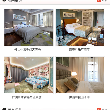
经典案例
更多
佛山中海千灯湖壹号
西安爵乐府酒店
广州白水寨嘉华温泉度...
佛山中信山语湖
荣誉证书
更多