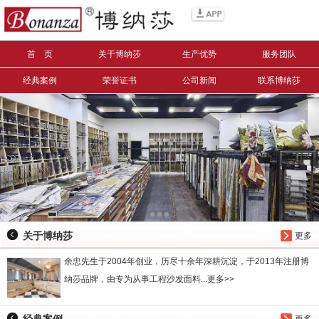
信息搜索
首 页
关于博纳莎
生产优势
服务团队
搜索
经典案例
荣誉证书
公司新闻
联系博纳莎
关于博纳莎
更多
余忠先生于2004年创业，历尽十余年深耕沉淀，于2013年注册博
纳莎品牌，由专为从事工程沙发面料...更多>>